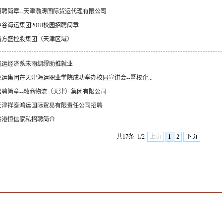
招聘简章--天津渤涛国际货运代理有限公司
中谷海运集团2018校园招聘简章
鑫方盛控股集团（天津区域）
航运经济系未雨绸缪助推就业
克运集团在天津海运职业学院成功举办校园宣讲会--暨校企...
招聘简章--融商物流（天津）集团有限公司
天津祥泰鸿运国际贸易有限责任公司招聘
香港恒信家私招聘简介
共17条
1/2
上页
1
2
下页