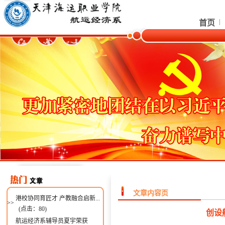
|
首页
文章内容页
港校协同育匠才 产教融合启新...
>>
(点击：
80
)
创设
航运经济系辅导员夏宇荣获