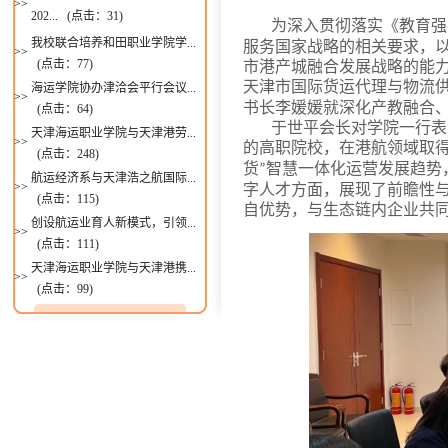
>>
202...
(点击：
31
)
为深入贯彻落实《教育强
我校联合培养和田职业学院学...
服务国家战略的相关要求，
>>
(点击：
77
)
市港产城融合发展战略的能
天津市国际货运代理与物流
海运学院协办津洽会平行会议...
>>
书长李媛媛就深化产教融合
(点击：
64
)
于世平会长对学院一行表
天津海运职业学院与天津港劳...
>>
的高职院校，在港航领域取
(点击：
248
)
货
智慧一体化运营发展趋势
”
航运经济系与天津浩之航国际...
>>
字人才方面，展现了前瞻性
(点击：
115
)
自优势，与生态链内企业共
创设航运业育人新模式，引领...
>>
(点击：
111
)
天津海运职业学院与天津港携...
>>
(点击：
99
)